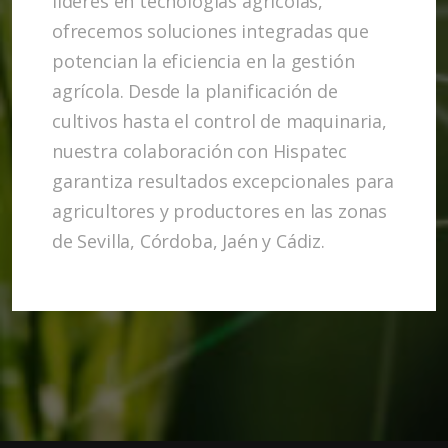
líderes en tecnologías agrícolas,
ofrecemos soluciones integradas que
potencian la eficiencia en la gestión
agrícola. Desde la planificación de
cultivos hasta el control de maquinaria,
nuestra colaboración con Hispatec
garantiza resultados excepcionales para
agricultores y productores en las zonas
de Sevilla, Córdoba, Jaén y Cádiz.